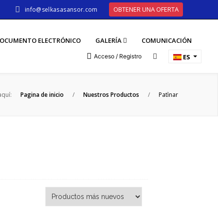
OBTENER UNA OFERTA
info@selkasasansor.com
OCUMENTO ELECTRÓNICO
GALERÍA
COMUNICACIÓN
Acceso / Registro
ES
aquí:
Pagina de inicio
/
Nuestros Productos
/
Pati̇nar