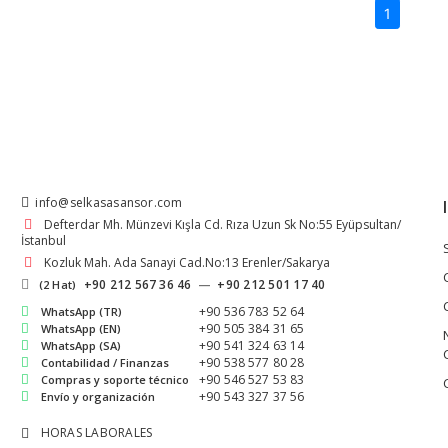
(current)
1
info@selkasasansor.com
Defterdar Mh. Münzevi Kışla Cd. Rıza Uzun Sk No:55 Eyüpsultan/
İstanbul
Kozluk Mah. Ada Sanayi Cad.No:13 Erenler/Sakarya
+90 212 567 36 46
—
+90 212 501 17 40
(2 Hat)
+90 536 783 52 64
WhatsApp (TR)
+90 505 384 31 65
WhatsApp (EN)
+90 541 324 63 14
WhatsApp (SA)
+90 538 577 80 28
Contabilidad / Finanzas
+90 546 527 53 83
Compras y soporte técnico
+90 543 327 37 56
Envío y organización
HORAS LABORALES