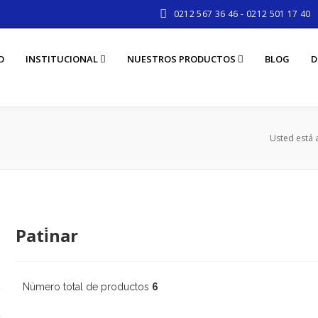
0212 567 36 46 - 0212 501 17 40
O
INSTITUCIONAL
NUESTROS PRODUCTOS
BLOG
D
Usted está 
Pati̇nar
Número total de productos
6