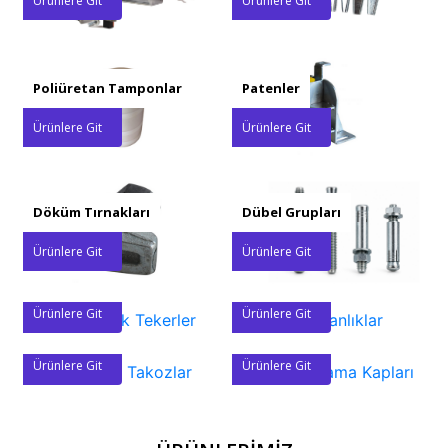
Ürünlere Git
Ürünlere Git
Poliüretan Tamponlar
Patenler
Ürünlere Git
Ürünlere Git
Döküm Tırnakları
Dübel Grupları
Ürünlere Git
Ürünlere Git
Eksantrik Tekerler
Yağdanlıklar
Ürünlere Git
Ürünlere Git
Flexıble Takozlar
Yağ Toplama Kapları
Ürünlere Git
Ürünlere Git