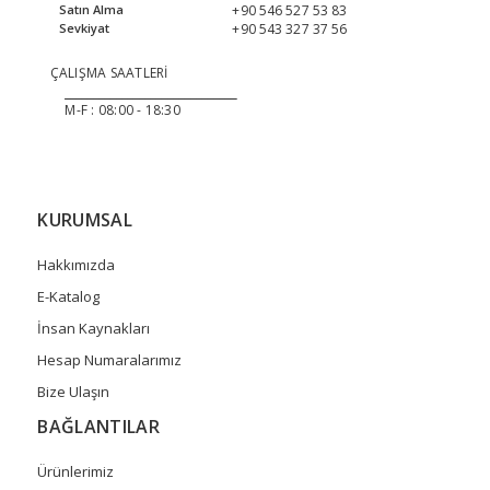
+90 546 527 53 83
Satın Alma
+90 543 327 37 56
Sevkiyat
ÇALIŞMA SAATLERİ
______________________________
M-F :
08:00 - 18:30
KURUMSAL
Hakkımızda
E-Katalog
İnsan Kaynakları
Hesap Numaralarımız
Bize Ulaşın
BAĞLANTILAR
Ürünlerimiz