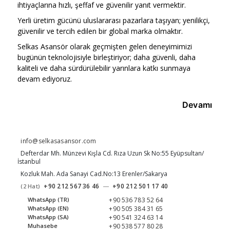
ihtiyaçlarına hızlı, şeffaf ve güvenilir yanıt vermektir.
Yerli üretim gücünü uluslararası pazarlara taşıyan; yenilikçi,
güvenilir ve tercih edilen bir global marka olmaktır.
Selkas Asansör olarak geçmişten gelen deneyimimizi
bugünün teknolojisiyle birleştiriyor; daha güvenli, daha
kaliteli ve daha sürdürülebilir yarınlara katkı sunmaya
devam ediyoruz.
Devamı
info@selkasasansor.com
Defterdar Mh. Münzevi Kışla Cd. Rıza Uzun Sk No:55 Eyüpsultan/
İstanbul
Kozluk Mah. Ada Sanayi Cad.No:13 Erenler/Sakarya
+90 212 567 36 46
—
+90 212 501 17 40
(2 Hat)
+90 536 783 52 64
WhatsApp (TR)
+90 505 384 31 65
WhatsApp (EN)
+90 541 324 63 14
WhatsApp (SA)
+90 538 577 80 28
Muhasebe