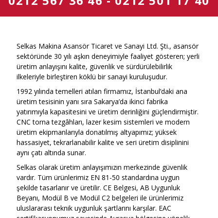
0212 567 36 46 - 0212 501 17 40
Selkas Makina Asansör Ticaret ve Sanayi Ltd. Şti.
, asansör
sektöründe 30 yılı aşkın deneyimiyle faaliyet gösteren; yerli
üretim anlayışını kalite, güvenlik ve sürdürülebilirlik
ilkeleriyle birleştiren köklü bir sanayi kuruluşudur.
1992 yılında temelleri atılan firmamız, İstanbul’daki ana
üretim tesisinin yanı sıra Sakarya’da ikinci fabrika
yatırımıyla kapasitesini ve üretim derinliğini güçlendirmiştir.
CNC torna tezgâhları, lazer kesim sistemleri ve modern
üretim ekipmanlarıyla donatılmış altyapımız; yüksek
hassasiyet, tekrarlanabilir kalite ve seri üretim disiplinini
aynı çatı altında sunar.
Selkas olarak üretim anlayışımızın merkezinde
güvenlik
vardır. Tüm ürünlerimiz EN 81-50 standardına uygun
şekilde tasarlanır ve üretilir. CE Belgesi, AB Uygunluk
Beyanı, Modül B ve Modül C2 belgeleri ile ürünlerimiz
uluslararası teknik uygunluk şartlarını karşılar. EAC