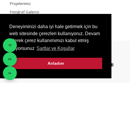
Projelerimiz
Fotoğraf Galerisi
Video Galeri
Deneyiminizi daha iyi hale getirmek için bu
web sitesinde çerezleri kullanıyoruz. Devam
ederek çerez kullanımımızı kabul etmiş
TR
oluyorsunuz
Şartlar ve Koşullar
EN
Anladım
SELKAS MAKİNA ASANSÖR TİC. VE SAN. LTD. ŞTİ. All
Rights Reserved.
SA