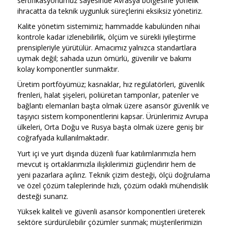
sertifikasyonumuz sayesinde Avrasya bölgesine yönelik
ihracatta da teknik uygunluk süreçlerini eksiksiz yönetiriz.
Kalite yönetim sistemimiz; hammadde kabulünden nihai
kontrole kadar izlenebilirlik, ölçüm ve sürekli iyileştirme
prensipleriyle yürütülür. Amacımız yalnızca standartlara
uymak değil; sahada uzun ömürlü, güvenilir ve bakımı
kolay komponentler sunmaktır.
Üretim portföyümüz; kasnaklar, hız regülatörleri, güvenlik
frenleri, halat şişeleri, poliüretan tamponlar, patenler ve
bağlantı elemanları başta olmak üzere asansör güvenlik ve
taşıyıcı sistem komponentlerini kapsar. Ürünlerimiz Avrupa
ülkeleri, Orta Doğu ve Rusya başta olmak üzere geniş bir
coğrafyada kullanılmaktadır.
Yurt içi ve yurt dışında düzenli fuar katılımlarımızla hem
mevcut iş ortaklarımızla ilişkilerimizi güçlendirir hem de
yeni pazarlara açılırız. Teknik çizim desteği, ölçü doğrulama
ve özel çözüm taleplerinde hızlı, çözüm odaklı mühendislik
desteği sunarız.
Yüksek kaliteli ve güvenli asansör komponentleri üreterek
sektöre sürdürülebilir çözümler sunmak; müşterilerimizin